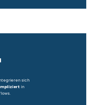
N
ntegrieren sich
mpliziert
in
lows.